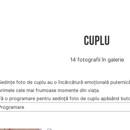
Cuplu
14 fotografii în galerie
Sedințe foto de cuplu au o încărcătură emoțională puternică ș
primele cele mai frumoase momente din viața.
Fă o programare pentru sedință foto de cuplu apăsând buto
Programare